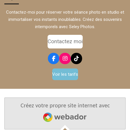
Contactez-moi pour réserver votre séance photo en studio et
immortaliser vos instants inoubliables. Créez des souvenirs
intemporels avec Seley Photos.
Contactez moi
F
I
T
a
n
i
c
s
k
Voir les tarifs
e
t
T
b
a
o
o
g
k
o
r
k
a
m
Créez votre propre site internet avec
Webador