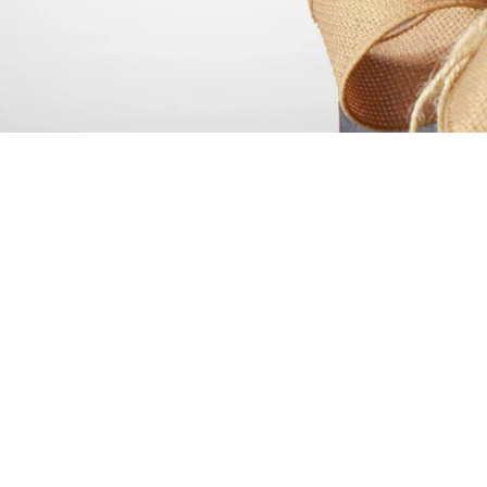
Comment offrir un bon cadeau
Pour offrir un bon cadeau pour une séance photo, il vous suffit
de me contacter par l'onglet "contact" du site ou bien de
m'envoyer un mail. Il faudra me dire quel shooting vous